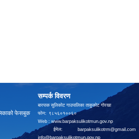
सम्पर्क विवरण
बारपाक सुलिकोट गाउपालिका ताकुकोट गोरखा
लिकाको फेसबुक
फोन: ९८५६०१००६०
Web :
www.barpaksulikotmun.gov.np
ईमेल:
barpaksulikotrm@gmail.com
info@barpaksulikotmun.gov.np