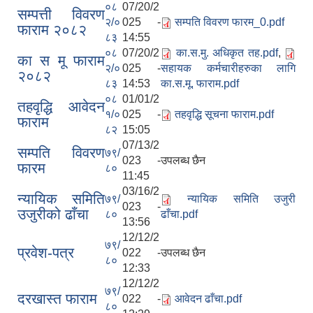
०८
07/20/2
सम्पत्ती विवरण
२/०
025 -
सम्पति विवरण फारम_0.pdf
फाराम २०८२
८३
14:55
०८
07/20/2
का.स.मु. अधिकृत तह.pdf
,
का स मू फाराम
२/०
025 -
सहायक कर्मचारीहरुका लागि
२०८२
८३
14:53
का.स.मू. फाराम.pdf
०८
01/01/2
तहवृद्धि आवेदन
१/०
025 -
तहवृद्धि सूचना फाराम.pdf
फाराम
८२
15:05
07/13/2
सम्पति विवरण
७९/
023 -
उपलब्ध छैन
फारम
८०
11:45
03/16/2
न्यायिक समिति
७९/
न्यायिक समिति उजुरी
023 -
उजुरीको ढाँचा
८०
ढाँचा.pdf
13:56
12/12/2
७९/
प्रवेश-पत्र
022 -
उपलब्ध छैन
८०
12:33
12/12/2
७९/
दरखास्त फाराम
022 -
आवेदन ढाँचा.pdf
८०