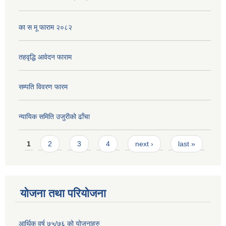
का स मू फाराम २०८२
तहवृद्धि आवेदन फाराम
सम्पति विवरण फारम
न्यायिक समिति उजुरीको ढाँचा
Pages
1
2
3
4
next ›
last »
योजना तथा परियोजना
आर्थिक वर्ष ७५/७६ को योजनाहरु