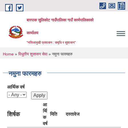
Skip to main content
बारपाक सुलिकोट गाउँपालिका गाउँ कार्यपालिकाको
कार्यालय
"नतिजामुखी प्रशासन : समृधि र सुशासन"
You are here
Home
»
विधुतीय शुसासन सेवा
» नमुना फारमहरु
नमुना फारमहरु
आर्थिक वर्ष
आ
र्थि
शिर्षक
मिति
दस्तावेज
क
वर्ष