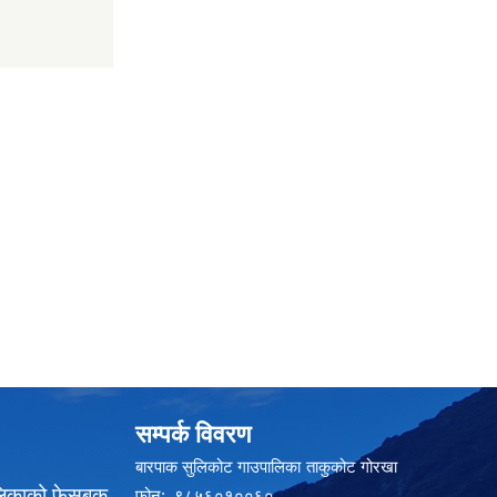
सम्पर्क विवरण
बारपाक सुलिकोट गाउपालिका ताकुकोट गोरखा
लिकाको फेसबुक
फोन: ९८५६०१००६०