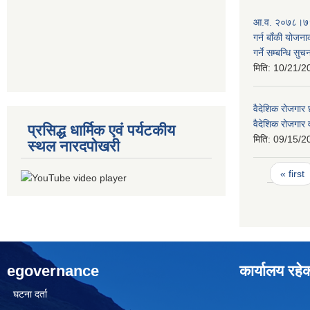
आ.व. २०७८।७९ 
गर्न बाँकी योजना
गर्ने सम्बन्धि सुच
मिति:
10/21/2
वैदेशिक रोजगार छ
वैदेशिक रोजगार
प्रसिद्ध धार्मिक एवं पर्यटकीय
मिति:
09/15/2
स्थल नारदपोखरी
Pages
« first
egovernance
कार्यालय रहे
घटना दर्ता