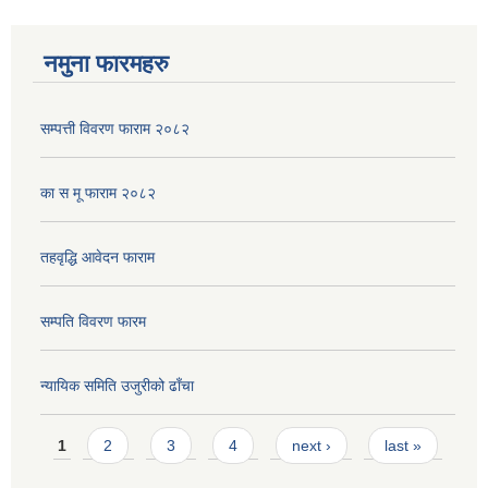
नमुना फारमहरु
सम्पत्ती विवरण फाराम २०८२
का स मू फाराम २०८२
तहवृद्धि आवेदन फाराम
सम्पति विवरण फारम
न्यायिक समिति उजुरीको ढाँचा
Pages
1
2
3
4
next ›
last »