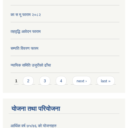
का स मू फाराम २०८२
तहवृद्धि आवेदन फाराम
सम्पति विवरण फारम
न्यायिक समिति उजुरीको ढाँचा
Pages
1
2
3
4
next ›
last »
योजना तथा परियोजना
आर्थिक वर्ष ७५/७६ को योजनाहरु