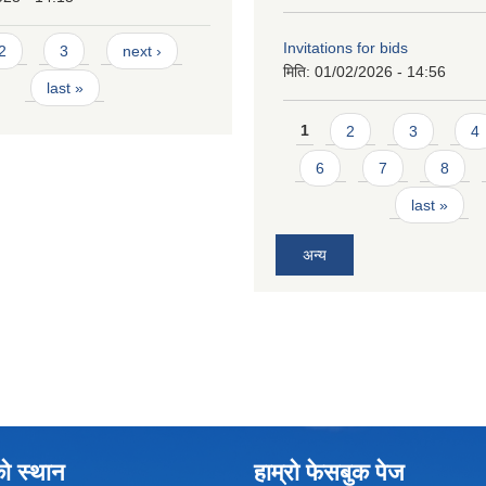
Invitations for bids
2
3
next ›
मिति:
01/02/2026 - 14:56
last »
Pages
1
2
3
4
6
7
8
last »
अन्य
को स्थान
हाम्रो फेसबुक पेज