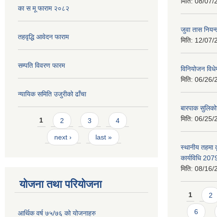
मिति:
08/07/
का स मू फाराम २०८२
जुवा तास निय
तहवृद्धि आवेदन फाराम
मिति:
12/07/
सम्पति विवरण फारम
विनियोजन विध
मिति:
06/26/
न्यायिक समिति उजुरीको ढाँचा
बारपाक सुलिको
Pages
मिति:
06/25/
1
2
3
4
next ›
last »
स्थानीय तहमा 
कार्यविधि 207
मिति:
08/16/
योजना तथा परियोजना
Pages
1
2
6
आर्थिक वर्ष ७५/७६ को योजनाहरु