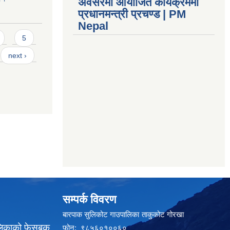
अवसरमा आयोजित कार्यक्रममा
प्रधानमन्त्री प्रचण्ड | PM
Nepal
5
next ›
सम्पर्क विवरण
बारपाक सुलिकोट गाउपालिका ताकुकोट गोरखा
लिकाको फेसबुक
फोन: ९८५६०१००६०