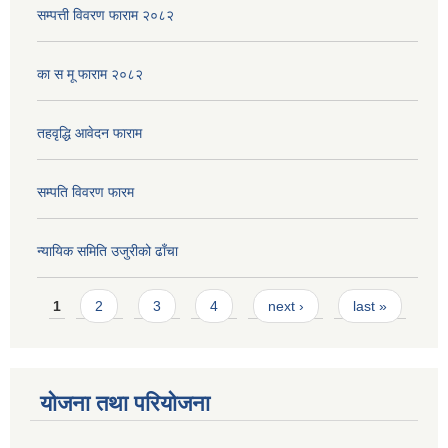
सम्पत्ती विवरण फाराम २०८२
का स मू फाराम २०८२
तहवृद्धि आवेदन फाराम
सम्पति विवरण फारम
न्यायिक समिति उजुरीको ढाँचा
Pages
1
2
3
4
next ›
last »
योजना तथा परियोजना